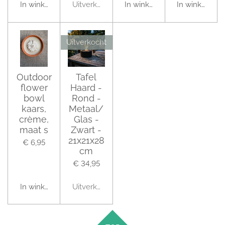
In winkelwagen
Uitverkocht
In winkelwagen
In winkelwag
Uitverkocht
Outdoor
Tafel
flower
Haard -
bowl
Rond -
kaars,
Metaal/
crème,
Glas -
maat s
Zwart -
21x21x28
€ 6,95
cm
€ 34,95
In winkelwagen
Uitverkocht