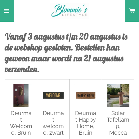
Ga
direct
naar
de
Vanaf 3 augustus t/m 20 augustus is
hoofdinhoud
de webshop gesloten. Bestellen kan
gewoon maar wordt na 21 augustus
verzonden.
Deurma
Deurma
Deurma
Solar
t
t
t Happy
Tafellam
Welcom
welcom
Home,
p,
e, Bruin
e, zwart
Bruin
Mocca