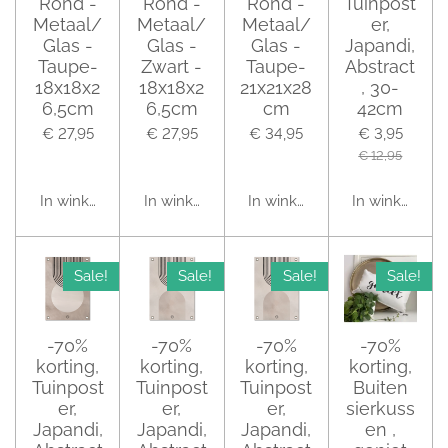
Rond -
Rond -
Rond -
Tuinpost
Metaal/
Metaal/
Metaal/
er,
Glas -
Glas -
Glas -
Japandi,
Taupe-
Zwart -
Taupe-
Abstract
18x18x2
18x18x2
21x21x28
, 30-
6,5cm
6,5cm
cm
42cm
€ 27,95
€ 27,95
€ 34,95
€ 3,95
€ 12,95
In winkelwagen
In winkelwagen
In winkelwagen
In winkelwag
Sale!
Sale!
Sale!
Sale!
-70%
-70%
-70%
-70%
korting,
korting,
korting,
korting,
Tuinpost
Tuinpost
Tuinpost
Buiten
er,
er,
er,
sierkuss
Japandi,
Japandi,
Japandi,
en ,