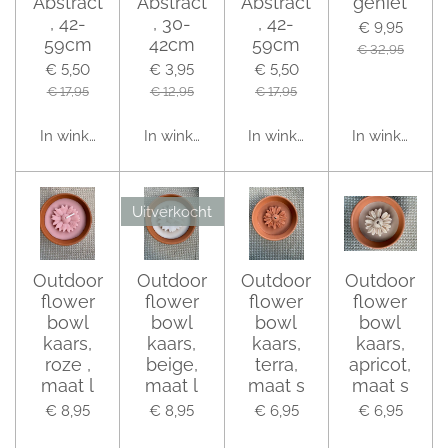
Abstract
Abstract
Abstract
geniet
, 42-
, 30-
, 42-
€ 9,95
59cm
42cm
59cm
€ 32,95
€ 5,50
€ 3,95
€ 5,50
€ 17,95
€ 12,95
€ 17,95
In winkelwagen
In winkelwagen
In winkelwagen
In winkelwag
Uitverkocht
Outdoor
Outdoor
Outdoor
Outdoor
flower
flower
flower
flower
bowl
bowl
bowl
bowl
kaars,
kaars,
kaars,
kaars,
roze ,
beige,
terra,
apricot,
maat l
maat l
maat s
maat s
€ 8,95
€ 8,95
€ 6,95
€ 6,95