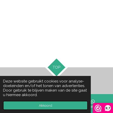
TOP
Deze website gebruikt cookies voor analyse-
© 2018 - 2026 blommieslifestyle.nl
doeleinden en/of het tonen van advertenties.
Door gebruik te blijven maken van de site gaat
u hiermee akkoord.
Akkoord
E-mailadres
Facebook
WhatsApp
9,7