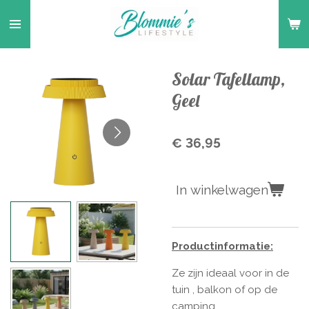
Ga
direct
naar
de
Solar Tafellamp,
hoofdinhoud
Geel
€ 36,95
In winkelwagen
Productinformatie:
Ze zijn ideaal voor in de
tuin , balkon of op de
camping.