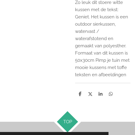
Zo leuk dit stoere witte
kussen met de tekst:
Geniet. Het kussen is een
outdoor sierkussen,
watervast /
waterafstotend en
gemaakt van polyesther.
Formaat van dit kussen is
50x30cm Pimp je tuin met
mooie kussens met toffe
teksten en afbeeldingen
D
D
S
D
e
e
h
e
l
e
a
l
e
l
r
e
n
e
n
TOP