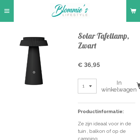
Ga
direct
naar
de
Solar Tafellamp,
hoofdinhoud
Zwart
€ 36,95
In
winkelwagen
Productinformatie:
Ze zijn ideaal voor in de
tuin , balkon of op de
camping.