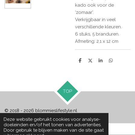
kado ook voor de
‘zomaar’.
Verkrijgbaar in veel
verschillende kleuren.
6 stuks, 5 branduren.
Afmeting: 2,1 x 12 cm
D
D
S
D
e
e
h
e
l
e
a
l
e
l
r
e
n
e
n
TOP
© 2018 - 2026 blommieslifestyle.nl
Deze website gebruikt cookies voor analyse-
doeleinden en/of het tonen van advertenties.
Door gebruik te blijven maken van de site gaat