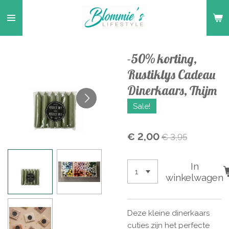
Ga
direct
naar
de
-50% korting,
hoofdinhoud
Rustiklys Cadeau
Dinerkaars, Thijm
Sale!
€ 2,00
€ 3,95
In
winkelwagen
Deze kleine dinerkaars
cuties zijn het perfecte