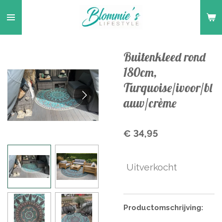
Ga
direct
naar
de
Buitenkleed rond
hoofdinhoud
180cm,
Turquoise/ivoor/bl
auw/crème
€ 34,95
Uitverkocht
Productomschrijving: