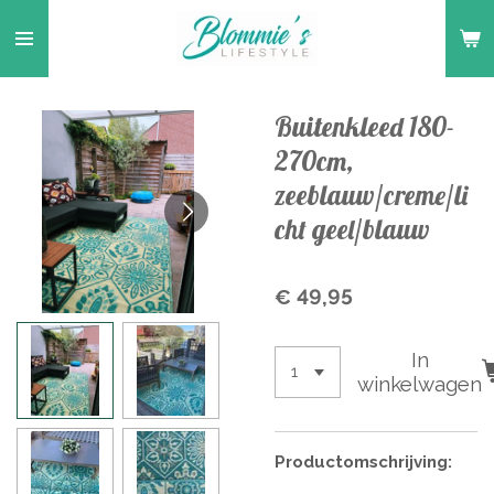
Ga
direct
naar
de
Buitenkleed 180-
hoofdinhoud
270cm,
zeeblauw/creme/li
cht geel/blauw
€ 49,95
In
winkelwagen
Productomschrijving: