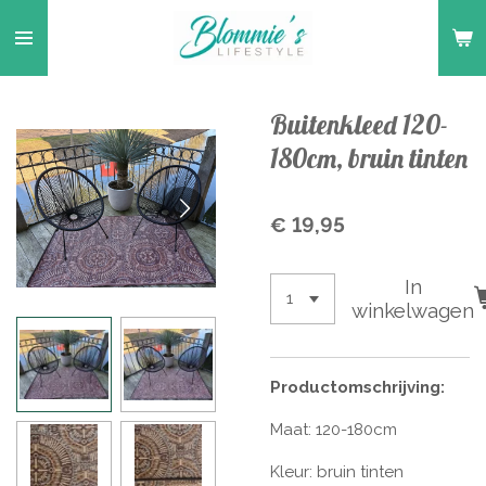
Ga
direct
naar
de
Buitenkleed 120-
hoofdinhoud
180cm, bruin tinten
€ 19,95
In
winkelwagen
Productomschrijving:
Maat: 120-180cm
Kleur: bruin tinten