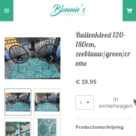
Ga
direct
naar
de
Buitenkleed 120-
hoofdinhoud
180cm,
zeeblauw/groen/cr
eme
€ 19,95
In
winkelwagen
Productomschrijving: