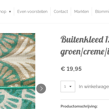
hop
Even voorstellen
Contact
Markten
Blommie
Buitenkleed 
groen/creme/
€ 19,95
In winkelwag
Productomschrijving: