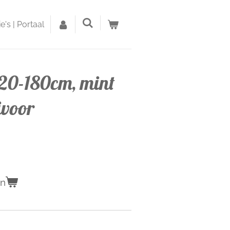
's | Portaal
120-180cm, mint
ivoor
en