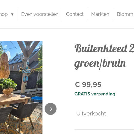
hop
Even voorstellen
Contact
Markten
Blommie
Buitenkleed 
groen/bruin
€ 99,95
GRATIS verzending
Uitverkocht