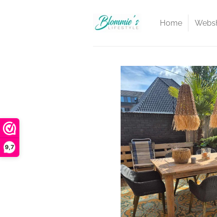
Ga
direct
Home
Webs
naar
de
hoofdinhoud
9,7