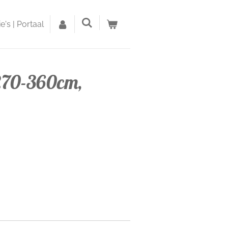
's | Portaal
270-360cm,