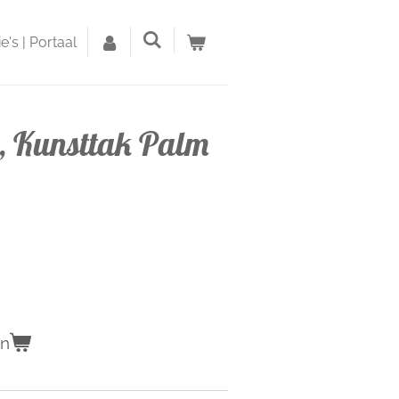
's | Portaal
, Kunsttak Palm
en