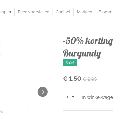
hop
Even voorstellen
Contact
Markten
Blommie
-50% korting
Burgundy
Sale!
€ 1,50
€ 2,95
In winkelwag