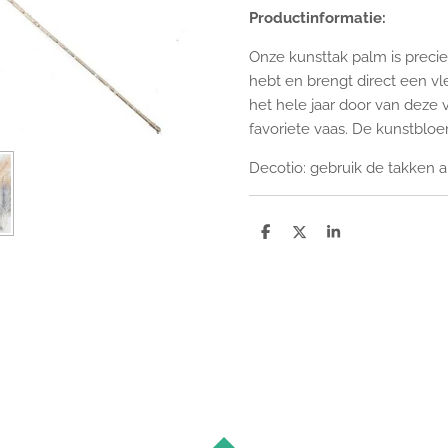
Productinformatie:
Onze kunsttak palm is precies
hebt en brengt direct een vl
het hele jaar door van deze 
favoriete vaas. De kunstblo
Decotio: gebruik de takken a
D
D
S
e
e
h
l
e
a
e
l
r
n
e