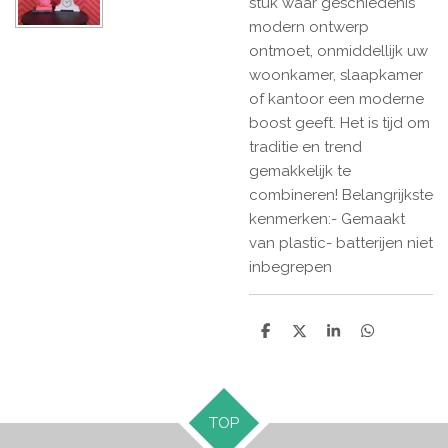
stuk waar geschiedenis
modern ontwerp
ontmoet, onmiddellijk uw
woonkamer, slaapkamer
of kantoor een moderne
boost geeft. Het is tijd om
traditie en trend
gemakkelijk te
combineren! Belangrijkste
kenmerken:- Gemaakt
van plastic- batterijen niet
inbegrepen
D
D
S
D
e
e
h
e
l
e
a
l
e
l
r
e
n
e
n
TOP