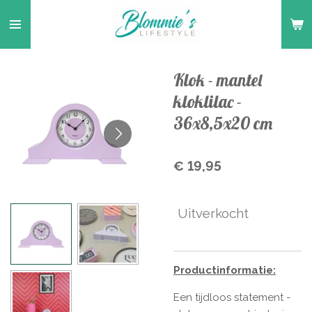
Ga
direct
naar
de
Klok - mantel
hoofdinhoud
kloklilac -
36x8,5x20 cm
€ 19,95
Uitverkocht
Productinformatie:
Een tijdloos statement -