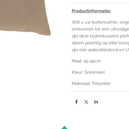
Productinformatie:
Wilt u uw buitenruimte, on
omtoveren tot een uitnodi
zijn deze buitenkussens perfe
alleen prachtig op elke loung
zijn ook waterafstotend en 
Maat: 45-45
cm
Kleur: Griesmeel
Materiaal: Polyester
D
D
S
e
e
h
l
e
a
e
l
r
n
e