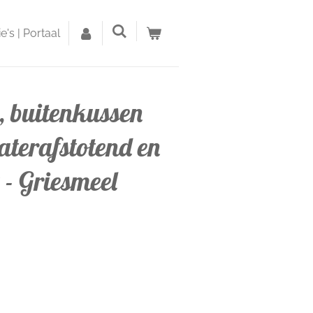
's | Portaal
, buitenkussen
terafstotend en
- Griesmeel