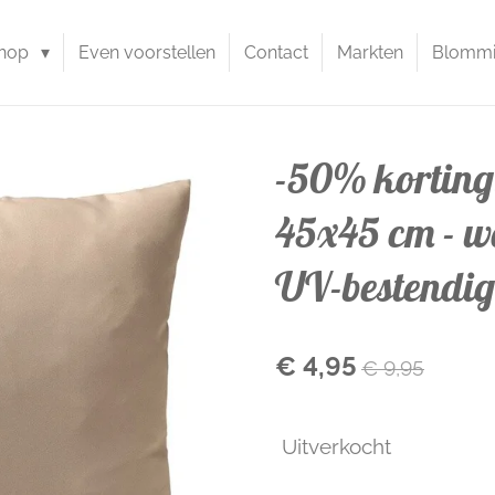
hop
Even voorstellen
Contact
Markten
Blommie
-50% korting
45x45 cm - wa
UV-bestendig 
€ 4,95
€ 9,95
Uitverkocht