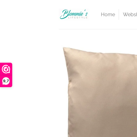
Ga
direct
Home
Webs
naar
de
hoofdinhoud
9,7