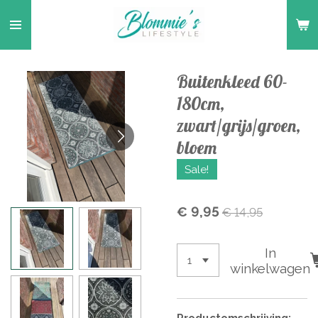
Ga
direct
naar
de
Buitenkleed 60-
hoofdinhoud
180cm,
zwart/grijs/groen,
bloem
Sale!
€ 9,95
€ 14,95
In
winkelwagen