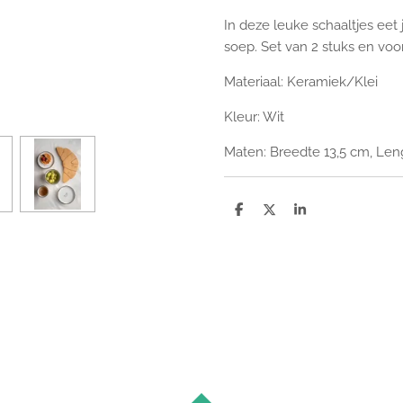
In deze leuke schaaltjes eet 
soep. Set van 2 stuks en voor
Materiaal: Keramiek/Klei
Kleur: Wit
Maten: Breedte 13,5 cm, Len
D
D
S
e
e
h
l
e
a
e
l
r
n
e