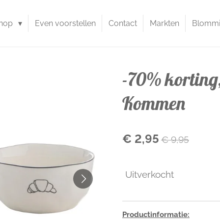
hop
Even voorstellen
Contact
Markten
Blommie
-70% korting,
Kommen
€ 2,95
€ 9,95
Uitverkocht
Productinformatie: