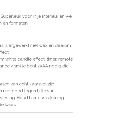
 Superleuk voor in je interieur en we
en en formaten
ars is afgewerkt met wax en daarom
fect.
 white candle effect, timer, remote
tance < 1m) je bent 2XAA nodig die
sen van echt kaarsvet zijn
 niet goed tegen hitte van
warming. Houd hier dus rekening
de kaars.