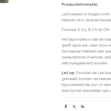
Productinformatie:
Led kaarsen in huisjes vorm.
hebben ze in diverse kleur
Formaat S: 6,5 B 7 H 16 CM
Het bijzondere is dat de ka
geeft deze een zeer mooi ef
De kaarsen hebben een warm
ready(dimmer if remote, dis
niet meegeleverd worden.
Let op:
Doordat de Led kaar
gemaakt, kunnen de kaarsen
bijvoorbeeld de zon of ver
mee bij het neerzetten van 
D
D
S