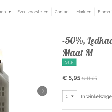
hop
Even voorstellen
Contact
Markten
Blommie
-50%, Ledkaar
Maat M
Sale!
€ 5,95
€ 11,95
In winkelwag