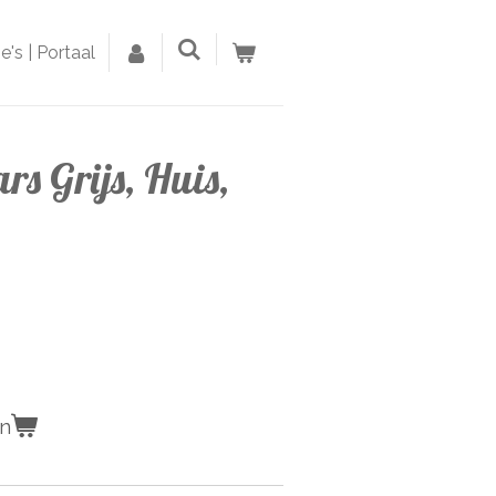
's | Portaal
s Grijs, Huis,
en