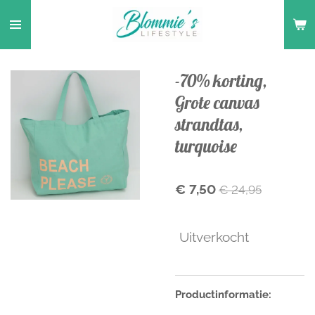
Ga
direct
naar
de
-70% korting,
hoofdinhoud
Grote canvas
strandtas,
turquoise
€ 7,50
€ 24,95
Uitverkocht
Productinformatie: