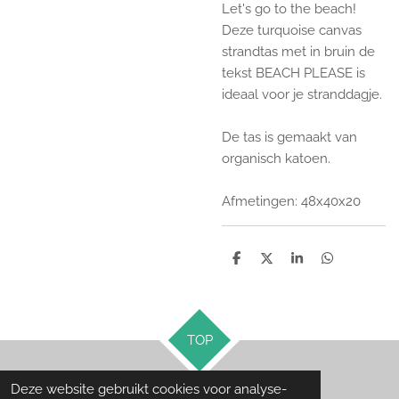
Let's go to the beach!
Deze turquoise canvas
strandtas met in bruin
de
tekst BEACH PLEASE is
ideaal voor je stranddagje.
De tas is gemaakt van
organisch katoen.
Afmetingen: 48x40x20
D
D
S
D
e
e
h
e
l
e
a
l
e
l
r
e
n
e
n
TOP
Deze website gebruikt cookies voor analyse-
© 2018 - 2026 blommieslifestyle.nl