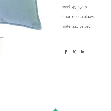
maat: 45-45cm
kleur: ocean blauw
materiaal: velvet
D
D
S
e
e
h
l
e
a
e
l
r
n
e