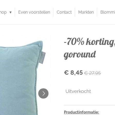
hop
Even voorstellen
Contact
Markten
Blommie
-70% korting,
goround
€ 8,45
€ 27,95
Uitverkocht
Productinformatie: