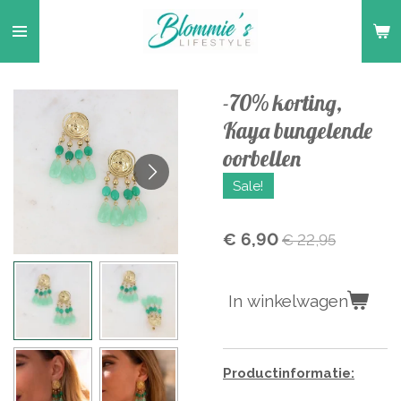
Ga
direct
naar
de
-70% korting,
hoofdinhoud
Kaya bungelende
oorbellen
Sale!
€ 6,90
€ 22,95
In winkelwagen
Productinformatie: