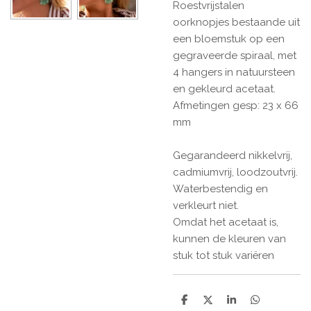
Roestvrijstalen
oorknopjes bestaande uit
een bloemstuk op een
gegraveerde spiraal, met
4 hangers in natuursteen
en gekleurd acetaat.
Afmetingen gesp: 23 x 66
mm
Gegarandeerd nikkelvrij,
cadmiumvrij, loodzoutvrij.
Waterbestendig en
verkleurt niet.
Omdat het acetaat is,
kunnen de kleuren van
stuk tot stuk variëren
D
D
S
D