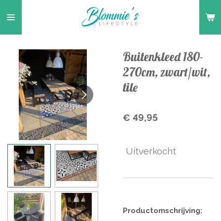
Ga
direct
naar
de
Buitenkleed 180-
hoofdinhoud
270cm, zwart/wit,
tile
€ 49,95
Uitverkocht
Productomschrijving: